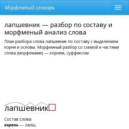
Морфемный словарь
Разв
мен
лапшевник — разбор по составу и
морфменый анализ слова
План разбора слова лапшевник по составу с выделением
корня и основы. Морфемный разбор со схемой и частями
слова (морфемами) — корнем, суффиксом.
лапш
ев
ник
Состав слова:
корень
— лапш,