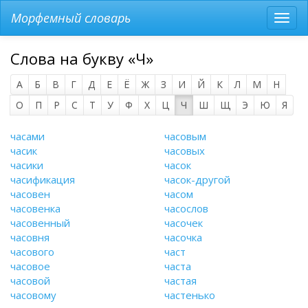
Морфемный словарь
Разв
мен
Слова на букву «Ч»
А
Б
В
Г
Д
Е
Ё
Ж
З
И
Й
К
Л
М
Н
О
П
Р
С
Т
У
Ф
Х
Ц
Ч
Ш
Щ
Э
Ю
Я
часами
часовым
часик
часовых
часики
часок
часификация
часок-другой
часовен
часом
часовенка
часослов
часовенный
часочек
часовня
часочка
часового
част
часовое
часта
часовой
частая
часовому
частенько