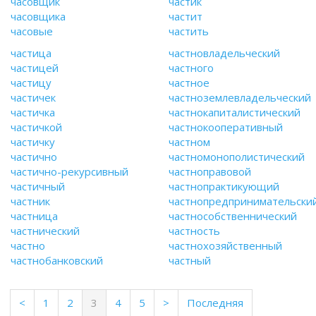
часовщик
частик
часовщика
частит
часовые
частить
частица
частновладельческий
частицей
частного
частицу
частное
частичек
частноземлевладельческий
частичка
частнокапиталистический
частичкой
частнокооперативный
частичку
частном
частично
частномонополистический
частично-рекурсивный
частноправовой
частичный
частнопрактикующий
частник
частнопредпринимательски
частница
частнособственнический
частнический
частность
частно
частнохозяйственный
частнобанковский
частный
(current)
<
1
2
3
4
5
>
Последняя