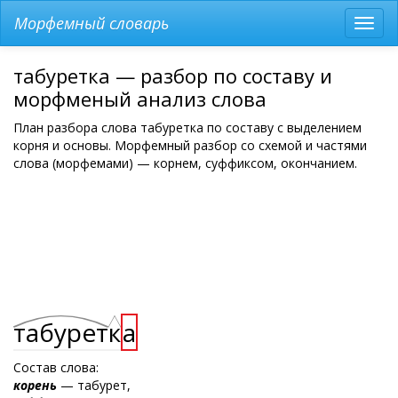
Морфемный словарь
Разв
мен
табуретка — разбор по составу и
морфменый анализ слова
План разбора слова табуретка по составу с выделением
корня и основы. Морфемный разбор со схемой и частями
слова (морфемами) — корнем, суффиксом, окончанием.
табурет
к
а
Состав слова:
корень
— табурет,