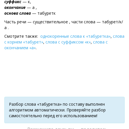
суффикс
— к,
окончание
— а ,
основа слова
— табуретк
Часть речи — существительное , части слова — табурет/к/
а .
Смотрите также:
однокоренные слова к «табуретка»
,
слова
с корнем «табурет»
,
слова с суффиксом «к»
,
слова с
окончанием «а»
.
Разбор слова «табуретка» по составу выполнен
алгоритмом автоматически. Проверяйте разбор
самостоятельно перед его использованием!