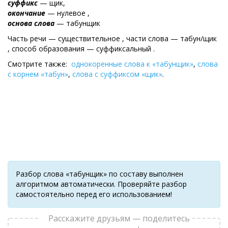
суффикс
— щик,
окончание
— нулевое ,
основа слова
— табунщик
Часть речи — существительное , части слова — табун/щик
, cпособ образования — суффиксальный .
Смотрите также:
однокоренные слова к «табунщик»
,
слова
с корнем «табун»
,
слова с суффиксом «щик»
.
Разбор слова «табунщик» по составу выполнен
алгоритмом автоматически. Проверяйте разбор
самостоятельно перед его использованием!
Расскажите друзьям — поделитесь