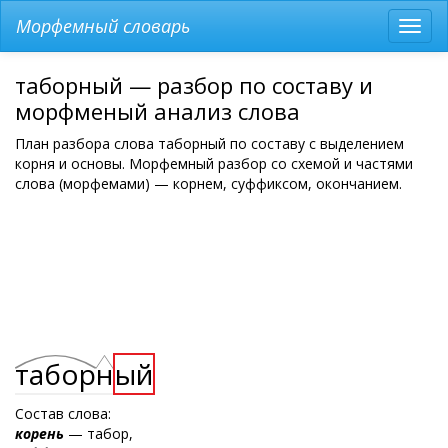
Морфемный словарь
Разв
мен
таборный — разбор по составу и
морфменый анализ слова
План разбора слова таборный по составу с выделением
корня и основы. Морфемный разбор со схемой и частями
слова (морфемами) — корнем, суффиксом, окончанием.
табор
н
ый
Состав слова:
корень
— табор,