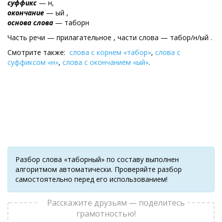
суффикс
— н,
окончание
— ый ,
основа слова
— таборн
Часть речи — прилагательное , части слова — табор/н/ый .
Смотрите также:
слова с корнем «табор»
,
слова с
суффиксом «н»
,
слова с окончанием «ый»
.
Разбор слова «таборный» по составу выполнен
алгоритмом автоматически. Проверяйте разбор
самостоятельно перед его использованием!
Расскажите друзьям — поделитесь
грамотностью!