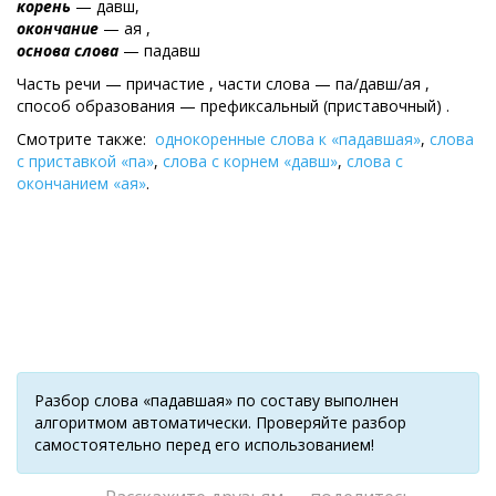
корень
— давш,
окончание
— ая ,
основа слова
— падавш
Часть речи — причастие , части слова — па/давш/ая ,
cпособ образования — префиксальный (приставочный) .
Смотрите также:
однокоренные слова к «падавшая»
,
слова
с приставкой «па»
,
слова с корнем «давш»
,
слова с
окончанием «ая»
.
Разбор слова «падавшая» по составу выполнен
алгоритмом автоматически. Проверяйте разбор
самостоятельно перед его использованием!