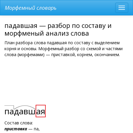
Морфемный словарь
Разв
мен
падавшая — разбор по составу и
морфменый анализ слова
План разбора слова падавшая по составу с выделением
корня и основы. Морфемный разбор со схемой и частями
слова (морфемами) — приставкой, корнем, окончанием.
па
давш
ая
Состав слова:
приставка
— па,