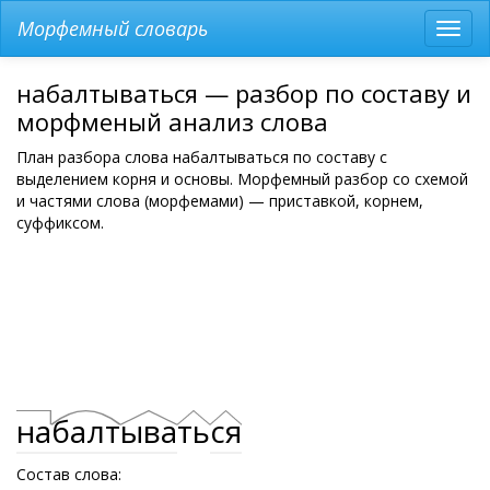
Морфемный словарь
Разв
мен
набалтываться — разбор по составу и
морфменый анализ слова
План разбора слова набалтываться по составу с
выделением корня и основы. Морфемный разбор со схемой
и частями слова (морфемами) — приставкой, корнем,
суффиксом.
на
балт
ыва
ть
ся
Состав слова: