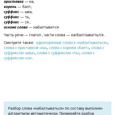
приставка
— на,
корень
— балт,
суффикс
— ыва,
суффикс
— ть,
суффикс
— ся ,
основа слова
— набалтыва+ся
Часть речи — глагол , части слова — на/балт/ыва/ть/ся .
Смотрите также:
однокоренные слова к «набалтываться»
,
слова с приставкой «на»
,
слова с корнем «балт»
,
слова с
суффиксом «ыва»
,
слова с суффиксом «ть»
,
слова с
суффиксом «ся»
.
Разбор слова «набалтываться» по составу выполнен
алгоритмом автоматически. Проверяйте разбор