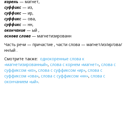
корень
— магнет,
суффикс
— из,
суффикс
— ир,
суффикс
— ова,
суффикс
— нн,
окончание
— ый ,
основа слова
— магнетизированн
Часть речи — причастие , части слова — магнет/из/ир/ова/
нн/ый .
Смотрите также:
однокоренные слова к
«магнетизированный»
,
слова с корнем «магнет»
,
слова с
суффиксом «из»
,
слова с суффиксом «ир»
,
слова с
суффиксом «ова»
,
слова с суффиксом «нн»
,
слова с
окончанием «ый»
.