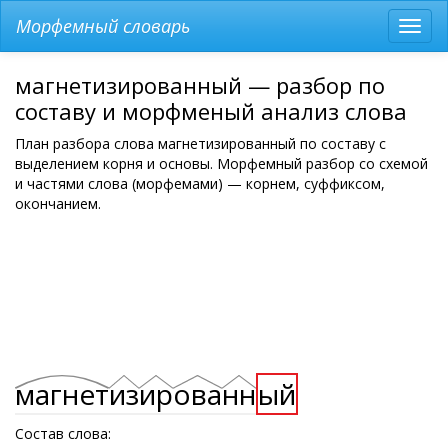
Морфемный словарь
Разв
мен
магнетизированный — разбор по
составу и морфменый анализ слова
План разбора слова магнетизированный по составу с
выделением корня и основы. Морфемный разбор со схемой
и частями слова (морфемами) — корнем, суффиксом,
окончанием.
магнет
из
ир
ова
нн
ый
Состав слова: