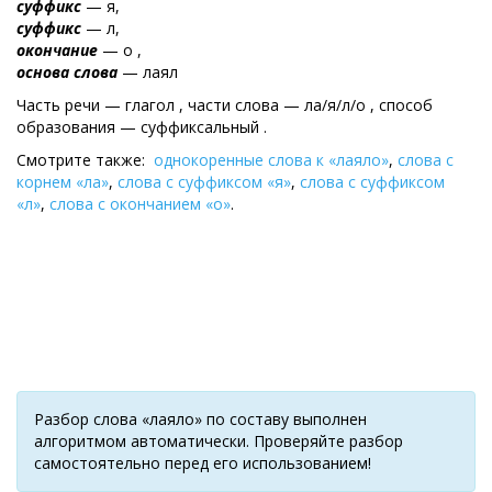
суффикс
— я,
суффикс
— л,
окончание
— о ,
основа слова
— лаял
Часть речи — глагол , части слова — ла/я/л/о , cпособ
образования — суффиксальный .
Смотрите также:
однокоренные слова к «лаяло»
,
слова с
корнем «ла»
,
слова с суффиксом «я»
,
слова с суффиксом
«л»
,
слова с окончанием «о»
.
Разбор слова «лаяло» по составу выполнен
алгоритмом автоматически. Проверяйте разбор
самостоятельно перед его использованием!