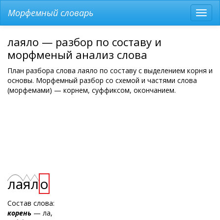
Морфемный словарь
Разв
мен
лаяло — разбор по составу и
морфменый анализ слова
План разбора слова лаяло по составу с выделением корня и
основы. Морфемный разбор со схемой и частями слова
(морфемами) — корнем, суффиксом, окончанием.
ла
я
л
о
Состав слова:
корень
— ла,