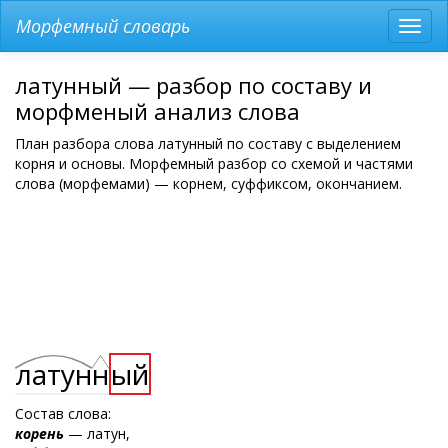
Морфемный словарь
Разв
мен
латунный — разбор по составу и
морфменый анализ слова
План разбора слова латунный по составу с выделением
корня и основы. Морфемный разбор со схемой и частями
слова (морфемами) — корнем, суффиксом, окончанием.
латун
н
ый
Состав слова:
корень
— латун,