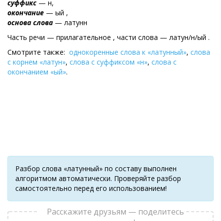
суффикс
— н,
окончание
— ый ,
основа слова
— латунн
Часть речи — прилагательное , части слова — латун/н/ый .
Смотрите также:
однокоренные слова к «латунный»
,
слова
с корнем «латун»
,
слова с суффиксом «н»
,
слова с
окончанием «ый»
.
Разбор слова «латунный» по составу выполнен
алгоритмом автоматически. Проверяйте разбор
самостоятельно перед его использованием!
Расскажите друзьям — поделитесь