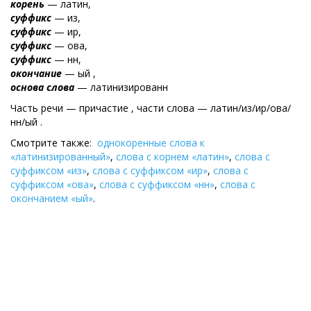
корень
— латин,
суффикс
— из,
суффикс
— ир,
суффикс
— ова,
суффикс
— нн,
окончание
— ый ,
основа слова
— латинизированн
Часть речи — причастие , части слова — латин/из/ир/ова/
нн/ый .
Смотрите также:
однокоренные слова к
«латинизированный»
,
слова с корнем «латин»
,
слова с
суффиксом «из»
,
слова с суффиксом «ир»
,
слова с
суффиксом «ова»
,
слова с суффиксом «нн»
,
слова с
окончанием «ый»
.