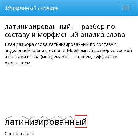
Морфемный словарь
Разв
мен
латинизированный — разбор по
составу и морфменый анализ слова
План разбора слова латинизированный по составу с
выделением корня и основы. Морфемный разбор со схемой
и частями слова (морфемами) — корнем, суффиксом,
окончанием.
латин
из
ир
ова
нн
ый
Состав слова: