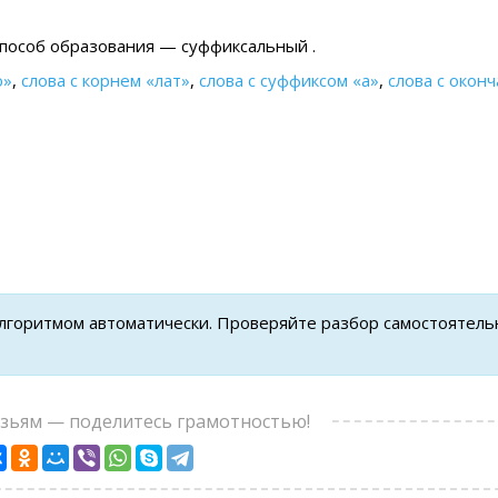
 cпособ образования — суффиксальный .
ю»
,
слова с корнем «лат»
,
слова с суффиксом «а»
,
слова с окон
алгоритмом автоматически. Проверяйте разбор самостоятель
узьям — поделитесь грамотностью!