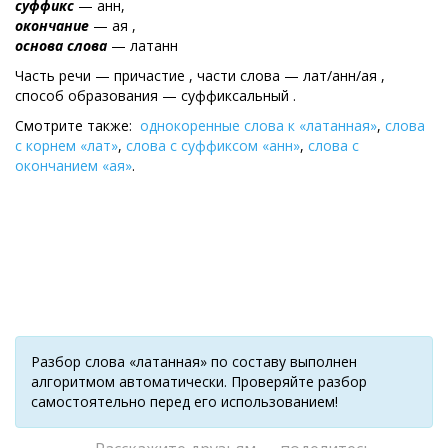
суффикс
— анн,
окончание
— ая ,
основа слова
— латанн
Часть речи — причастие , части слова — лат/анн/ая ,
cпособ образования — суффиксальный .
Смотрите также:
однокоренные слова к «латанная»
,
слова
с корнем «лат»
,
слова с суффиксом «анн»
,
слова с
окончанием «ая»
.
Разбор слова «латанная» по составу выполнен
алгоритмом автоматически. Проверяйте разбор
самостоятельно перед его использованием!