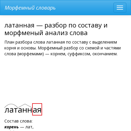
Морфемный словарь
Разв
мен
латанная — разбор по составу и
морфменый анализ слова
План разбора слова латанная по составу с выделением
корня и основы. Морфемный разбор со схемой и частями
слова (морфемами) — корнем, суффиксом, окончанием.
лат
анн
ая
Состав слова:
корень
— лат,