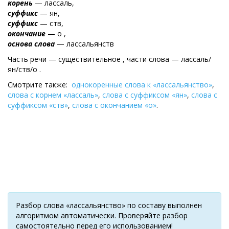
корень
— лассаль,
суффикс
— ян,
суффикс
— ств,
окончание
— о ,
основа слова
— лассальянств
Часть речи — существительное , части слова — лассаль/
ян/ств/о .
Смотрите также:
однокоренные слова к «лассальянство»
,
слова с корнем «лассаль»
,
слова с суффиксом «ян»
,
слова с
суффиксом «ств»
,
слова с окончанием «о»
.
Разбор слова «лассальянство» по составу выполнен
алгоритмом автоматически. Проверяйте разбор
самостоятельно перед его использованием!