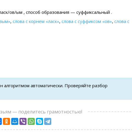
ласк/ов/ым , cпособ образования — суффиксальный .
овым»
,
слова с корнем «ласк»
,
слова с суффиксом «ов»
,
слова с
ен алгоритмом автоматически. Проверяйте разбор
узьям — поделитесь грамотностью!