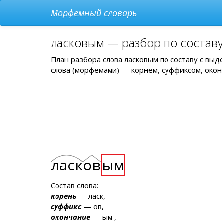
Морфемный словарь
ласковым — разбор по состав
План разбора слова ласковым по составу с вы
слова (морфемами) — корнем, суффиксом, окон
ласк
ов
ым
Состав слова:
корень
— ласк,
суффикс
— ов,
окончание
— ым ,