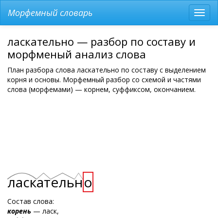
Морфемный словарь
Разв
мен
ласкательно — разбор по составу и
морфменый анализ слова
План разбора слова ласкательно по составу с выделением
корня и основы. Морфемный разбор со схемой и частями
слова (морфемами) — корнем, суффиксом, окончанием.
ласк
ат
ель
н
о
Состав слова:
корень
— ласк,