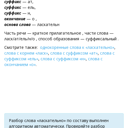
суффикс
— ат,
суффикс
— ель,
суффикс
— н,
окончание
— о ,
основа слова
— ласкательн
Часть речи — краткое прилагательное , части слова —
ласк/ат/ель/н/о , cпособ образования — суффиксальный .
Смотрите также:
однокоренные слова к «ласкательно»
,
слова с корнем «ласк»
,
слова с суффиксом «ат»
,
слова с
суффиксом «ель»
,
слова с суффиксом «н»
,
слова с
окончанием «о»
.
Разбор слова «ласкательно» по составу выполнен
алгоритмом автоматически. Проверяйте разбор