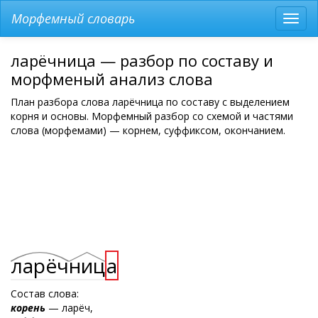
Морфемный словарь
Разв
мен
ларёчница — разбор по составу и
морфменый анализ слова
План разбора слова ларёчница по составу с выделением
корня и основы. Морфемный разбор со схемой и частями
слова (морфемами) — корнем, суффиксом, окончанием.
ларёч
ниц
а
Состав слова:
корень
— ларёч,