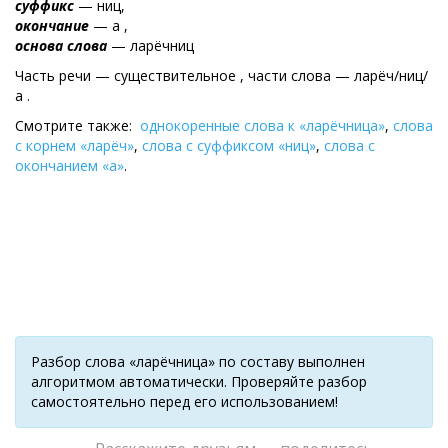
суффикс
— ниц,
окончание
— а ,
основа слова
— ларёчниц
Часть речи — существительное , части слова — ларёч/ниц/
а .
Смотрите также:
однокоренные слова к «ларёчница»
,
слова
с корнем «ларёч»
,
слова с суффиксом «ниц»
,
слова с
окончанием «а»
.
Разбор слова «ларёчница» по составу выполнен
алгоритмом автоматически. Проверяйте разбор
самостоятельно перед его использованием!