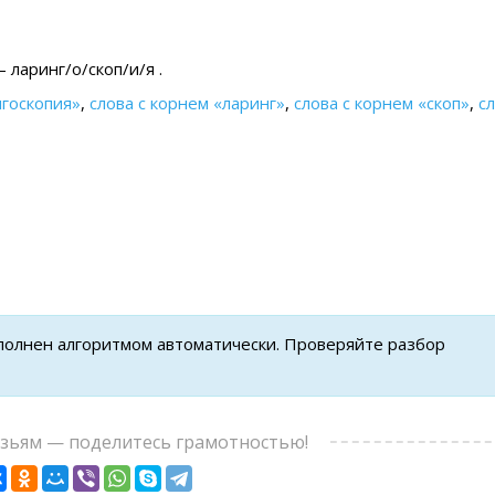
 ларинг/о/скоп/и/я .
нгоскопия»
,
слова с корнем «ларинг»
,
слова с корнем «скоп»
,
сл
ыполнен алгоритмом автоматически. Проверяйте разбор
узьям — поделитесь грамотностью!