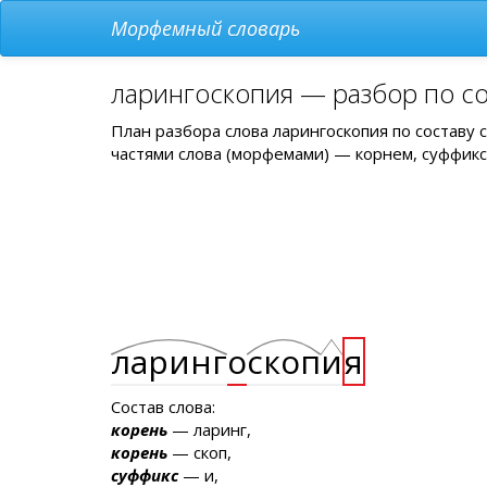
Морфемный словарь
ларингоскопия — разбор по с
План разбора слова ларингоскопия по составу
частями слова (морфемами) — корнем, суффикс
ларинг
о
скоп
и
я
Состав слова:
корень
— ларинг,
корень
— скоп,
суффикс
— и,