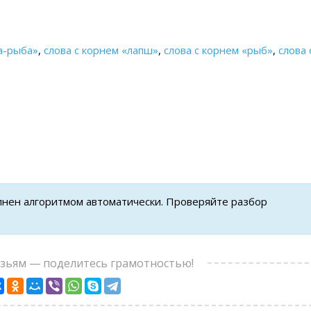
а-рыба»
,
слова с корнем «лапш»
,
слова с корнем «рыб»
,
слова 
лнен алгоритмом автоматически. Проверяйте разбор
узьям — поделитесь грамотностью!