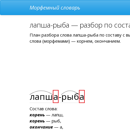
Морфемный словарь
лапша-рыба — разбор по сост
План разбора слова лапша-рыба по составу с 
слова (морфемами) — корнем, окончанием.
лапш
а
-
рыб
а
Состав слова:
корень
— лапш,
корень
— рыб,
окончание
— а,