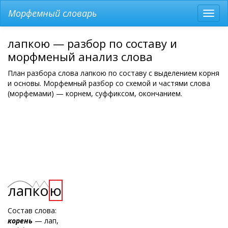
Морфемный словарь
Разв
мен
лапкою — разбор по составу и
морфменый анализ слова
План разбора слова лапкою по составу с выделением корня
и основы. Морфемный разбор со схемой и частями слова
(морфемами) — корнем, суффиксом, окончанием.
лап
к
о
ю
Состав слова:
корень
— лап,