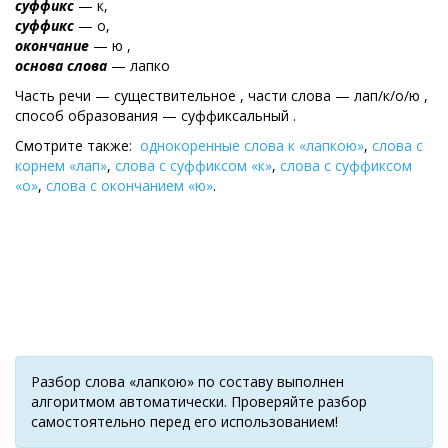
суффикс
— к,
суффикс
— о,
окончание
— ю ,
основа слова
— лапко
Часть речи — существительное , части слова — лап/к/о/ю ,
cпособ образования — суффиксальный .
Смотрите также:
однокоренные слова к «лапкою»
,
слова с
корнем «лап»
,
слова с суффиксом «к»
,
слова с суффиксом
«о»
,
слова с окончанием «ю»
.
Разбор слова «лапкою» по составу выполнен
алгоритмом автоматически. Проверяйте разбор
самостоятельно перед его использованием!