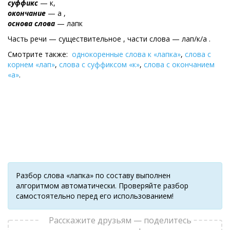
суффикс
— к,
окончание
— а ,
основа слова
— лапк
Часть речи — существительное , части слова — лап/к/а .
Смотрите также:
однокоренные слова к «лапка»
,
слова с
корнем «лап»
,
слова с суффиксом «к»
,
слова с окончанием
«а»
.
Разбор слова «лапка» по составу выполнен
алгоритмом автоматически. Проверяйте разбор
самостоятельно перед его использованием!
Расскажите друзьям — поделитесь