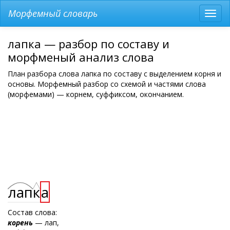
Морфемный словарь
Разв
мен
лапка — разбор по составу и
морфменый анализ слова
План разбора слова лапка по составу с выделением корня и
основы. Морфемный разбор со схемой и частями слова
(морфемами) — корнем, суффиксом, окончанием.
лап
к
а
Состав слова:
корень
— лап,