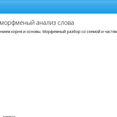
 морфменый анализ слова
лением корня и основы. Морфемный разбор со схемой и частя
 лампас .