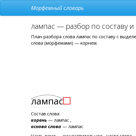
Морфемный словарь
лампас — разбор по составу и
План разбора слова лампас по составу с выде
слова (морфемами) — корнем.
лампас
Состав слова:
корень
— лампас ,
основа слова
— лампас
Часть речи — существительное , части слова —