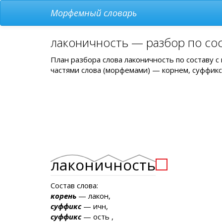
Морфемный словарь
лаконичность — разбор по со
План разбора слова лаконичность по составу 
частями слова (морфемами) — корнем, суффикс
лакон
ичн
ость
Состав слова:
корень
— лакон,
суффикс
— ичн,
суффикс
— ость ,