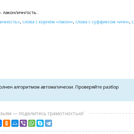
 лакон/ичн/ость .
ничность»
,
слова с корнем «лакон»
,
слова с суффиксом «ичн»
,
с
полнен алгоритмом автоматически. Проверяйте разбор
узьям — поделитесь грамотностью!