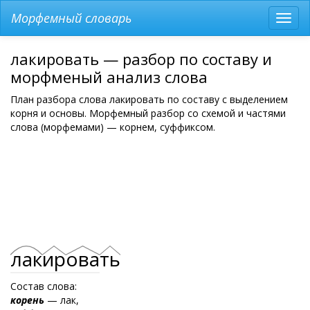
Морфемный словарь
Разв
мен
лакировать — разбор по составу и
морфменый анализ слова
План разбора слова лакировать по составу с выделением
корня и основы. Морфемный разбор со схемой и частями
слова (морфемами) — корнем, суффиксом.
лак
ир
ова
ть
Состав слова:
корень
— лак,