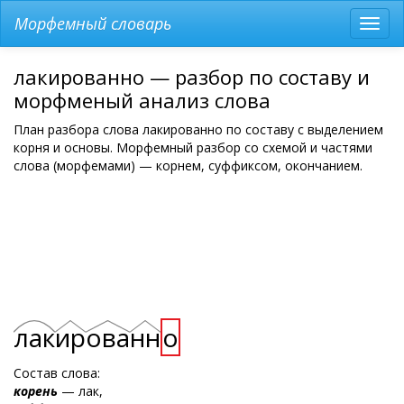
Морфемный словарь
Разв
мен
лакированно — разбор по составу и
морфменый анализ слова
План разбора слова лакированно по составу с выделением
корня и основы. Морфемный разбор со схемой и частями
слова (морфемами) — корнем, суффиксом, окончанием.
лак
ир
ова
нн
о
Состав слова:
корень
— лак,