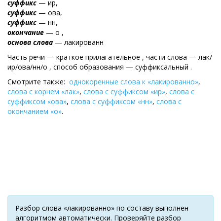
суффикс
— ир,
суффикс
— ова,
суффикс
— нн,
окончание
— о ,
основа слова
— лакированн
Часть речи — краткое прилагательное , части слова — лак/
ир/ова/нн/о , cпособ образования — суффиксальный .
Смотрите также:
однокоренные слова к «лакированно»
,
слова с корнем «лак»
,
слова с суффиксом «ир»
,
слова с
суффиксом «ова»
,
слова с суффиксом «нн»
,
слова с
окончанием «о»
.
Разбор слова «лакированно» по составу выполнен
алгоритмом автоматически. Проверяйте разбор