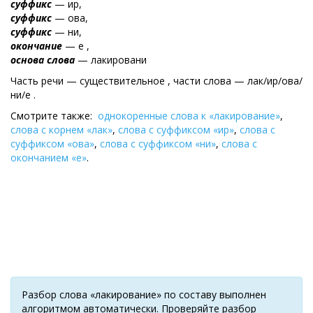
суффикс
— ир,
суффикс
— ова,
суффикс
— ни,
окончание
— е ,
основа слова
— лакировани
Часть речи — существительное , части слова — лак/ир/ова/
ни/е .
Смотрите также:
однокоренные слова к «лакирование»
,
слова с корнем «лак»
,
слова с суффиксом «ир»
,
слова с
суффиксом «ова»
,
слова с суффиксом «ни»
,
слова с
окончанием «е»
.
Разбор слова «лакирование» по составу выполнен
алгоритмом автоматически. Проверяйте разбор