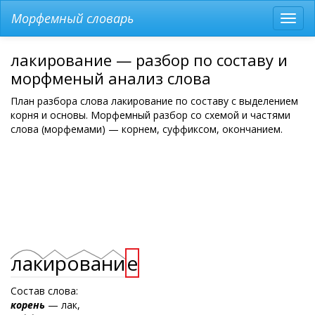
Морфемный словарь
Разв
мен
лакирование — разбор по составу и
морфменый анализ слова
План разбора слова лакирование по составу с выделением
корня и основы. Морфемный разбор со схемой и частями
слова (морфемами) — корнем, суффиксом, окончанием.
лак
ир
ова
ни
е
Состав слова:
корень
— лак,