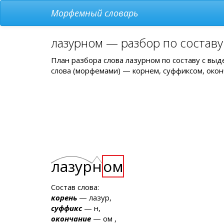
Морфемный словарь
лазурном — разбор по состав
План разбора слова лазурном по составу с вы
слова (морфемами) — корнем, суффиксом, окон
лазур
н
ом
Состав слова:
корень
— лазур,
суффикс
— н,
окончание
— ом ,