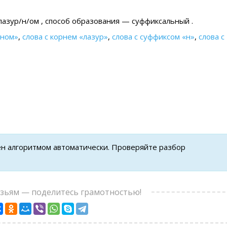
лазур/н/ом , cпособ образования — суффиксальный .
рном»
,
слова с корнем «лазур»
,
слова с суффиксом «н»
,
слова с
ен алгоритмом автоматически. Проверяйте разбор
узьям — поделитесь грамотностью!