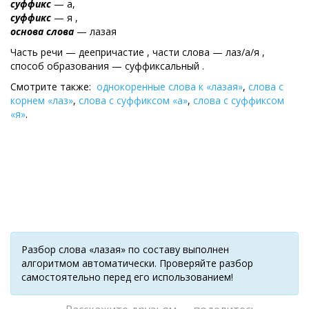
суффикс
— а,
суффикс
— я ,
основа слова
— лазая
Часть речи — деепричастие , части слова — лаз/а/я ,
cпособ образования — суффиксальный .
Смотрите также:
однокоренные слова к «лазая»
,
слова с
корнем «лаз»
,
слова с суффиксом «а»
,
слова с суффиксом
«я»
.
Разбор слова «лазая» по составу выполнен
алгоритмом автоматически. Проверяйте разбор
самостоятельно перед его использованием!