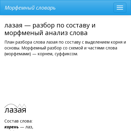
Морфемный словарь
Разв
мен
лазая — разбор по составу и
морфменый анализ слова
План разбора слова лазая по составу с выделением корня и
основы. Морфемный разбор со схемой и частями слова
(морфемами) — корнем, суффиксом.
лаз
а
я
Состав слова:
корень
— лаз,