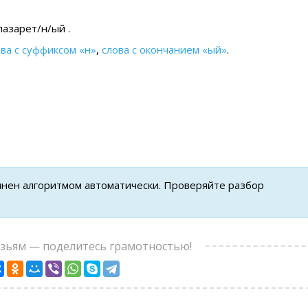
лазарет/н/ый .
ова с суффиксом «н»
,
слова с окончанием «ый»
.
лнен алгоритмом автоматически. Проверяйте разбор
узьям — поделитесь грамотностью!