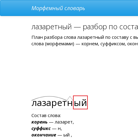
Морфемный словарь
лазаретный — разбор по сост
План разбора слова лазаретный по составу с 
слова (морфемами) — корнем, суффиксом, окон
лазарет
н
ый
Состав слова:
корень
— лазарет,
суффикс
— н,
окончание
— ый ,