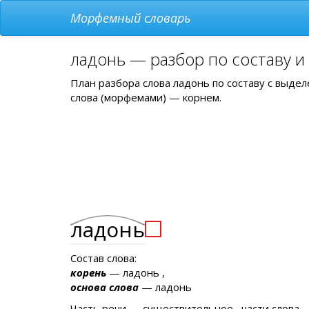
Морфемный словарь
ладонь — разбор по составу 
План разбора слова ладонь по составу с выде
слова (морфемами) — корнем.
ладонь
Состав слова:
корень
— ладонь ,
основа слова
— ладонь
Часть речи — существительное , части слова —