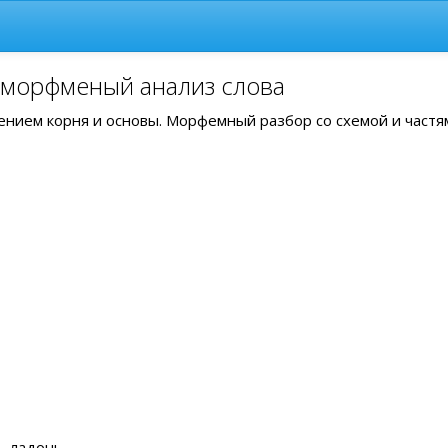
и морфменый анализ слова
лением корня и основы. Морфемный разбор со схемой и частя
 ладонь .