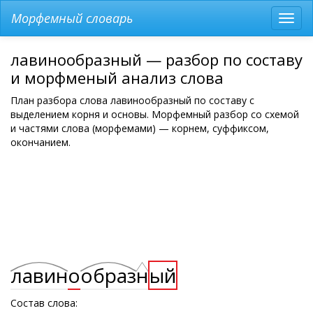
Морфемный словарь
Разв
мен
лавинообразный — разбор по составу
и морфменый анализ слова
План разбора слова лавинообразный по составу с
выделением корня и основы. Морфемный разбор со схемой
и частями слова (морфемами) — корнем, суффиксом,
окончанием.
лавин
о
образ
н
ый
Состав слова: