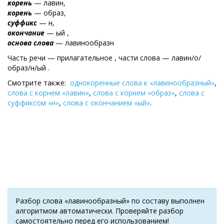
корень
— лавин,
корень
— образ,
суффикс
— н,
окончание
— ый ,
основа слова
— лавинообразн
Часть речи — прилагательное , части слова — лавин/о/
образ/н/ый .
Смотрите также:
однокоренные слова к «лавинообразный»
,
слова с корнем «лавин»
,
слова с корнем «образ»
,
слова с
суффиксом «н»
,
слова с окончанием «ый»
.
Разбор слова «лавинообразный» по составу выполнен
алгоритмом автоматически. Проверяйте разбор
самостоятельно перед его использованием!