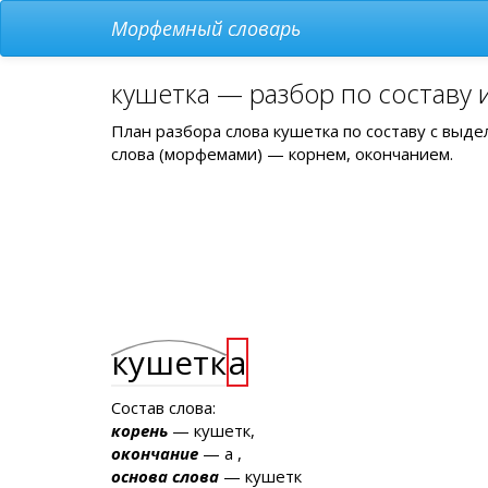
Морфемный словарь
кушетка — разбор по составу 
План разбора слова кушетка по составу с выд
слова (морфемами) — корнем, окончанием.
кушетк
а
Состав слова:
корень
— кушетк,
окончание
— а ,
основа слова
— кушетк