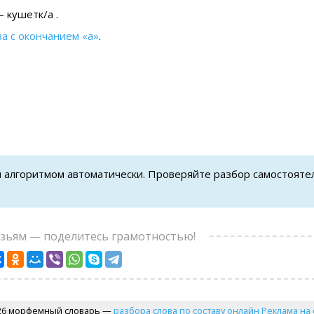
 кушетк/а .
ва с окончанием «а»
.
н алгоритмом автоматически. Проверяйте разбор самостояте
узьям — поделитесь грамотностью!
26 морфемный словарь —
разбора слова по составу онлайн
Реклама на 