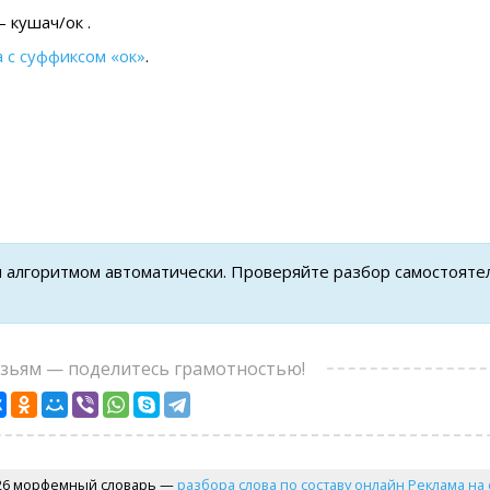
 кушач/ок .
а с суффиксом «ок»
.
н алгоритмом автоматически. Проверяйте разбор самостояте
узьям — поделитесь грамотностью!
26 морфемный словарь —
разбора слова по составу онлайн
Реклама на 