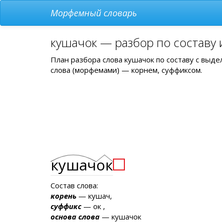
Морфемный словарь
кушачок — разбор по составу
План разбора слова кушачок по составу с выд
слова (морфемами) — корнем, суффиксом.
кушач
ок
Состав слова:
корень
— кушач,
суффикс
— ок ,
основа слова
— кушачок