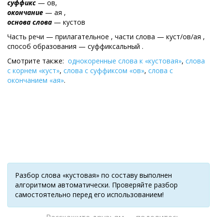
суффикс
— ов,
окончание
— ая ,
основа слова
— кустов
Часть речи — прилагательное , части слова — куст/ов/ая ,
cпособ образования — суффиксальный .
Смотрите также:
однокоренные слова к «кустовая»
,
слова
с корнем «куст»
,
слова с суффиксом «ов»
,
слова с
окончанием «ая»
.
Разбор слова «кустовая» по составу выполнен
алгоритмом автоматически. Проверяйте разбор
самостоятельно перед его использованием!