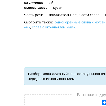
окончание
— ый ,
основа слова
— кусан
Часть речи — прилагательное , части слова — к
Смотрите также:
однокоренные слова к «куса
«н»
,
слова с окончанием «ый»
.
Разбор слова «кусаный» по составу выполне
перед его использованием!
Расскажите др