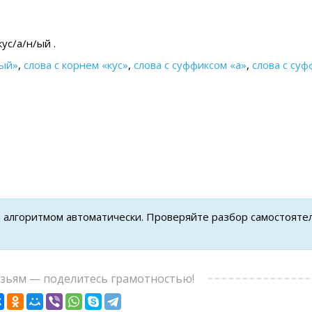
ус/а/н/ый .
ный»
,
слова с корнем «кус»
,
слова с суффиксом «а»
,
слова с су
н алгоритмом автоматически. Проверяйте разбор самостояте
узьям — поделитесь грамотностью!