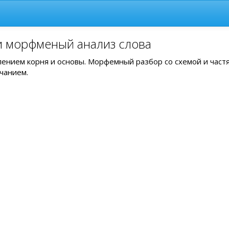
и морфменый анализ слова
елением корня и основы. Морфемный разбор со схемой и част
чанием.