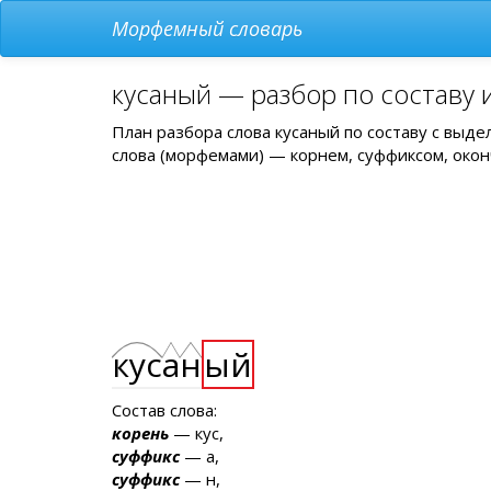
Морфемный словарь
кусаный — разбор по составу 
План разбора слова кусаный по составу с выд
слова (морфемами) — корнем, суффиксом, окон
кус
а
н
ый
Состав слова:
корень
— кус,
суффикс
— а,
суффикс
— н,