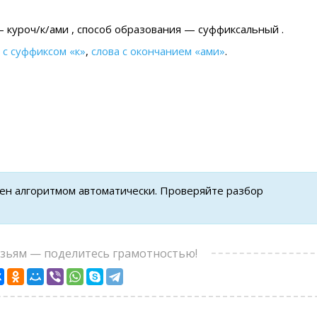
 куроч/к/ами , cпособ образования — суффиксальный .
 с суффиксом «к»
,
слова с окончанием «ами»
.
нен алгоритмом автоматически. Проверяйте разбор
узьям — поделитесь грамотностью!