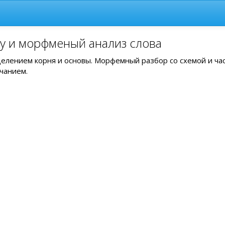
ву и морфменый анализ слова
ыделением корня и основы. Морфемный разбор со схемой и ча
чанием.