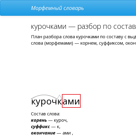
Морфемный словарь
курочками — разбор по соста
План разбора слова курочками по составу с в
слова (морфемами) — корнем, суффиксом, окон
куроч
к
ами
Состав слова:
корень
— куроч,
суффикс
— к,
окончание
— ами ,