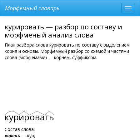
Морфемный словарь
Разв
мен
курировать — разбор по составу и
морфменый анализ слова
План разбора слова курировать по составу с выделением
корня и основы. Морфемный разбор со схемой и частями
слова (морфемами) — корнем, суффиксом.
кур
ир
ова
ть
Состав слова:
корень
— кур,