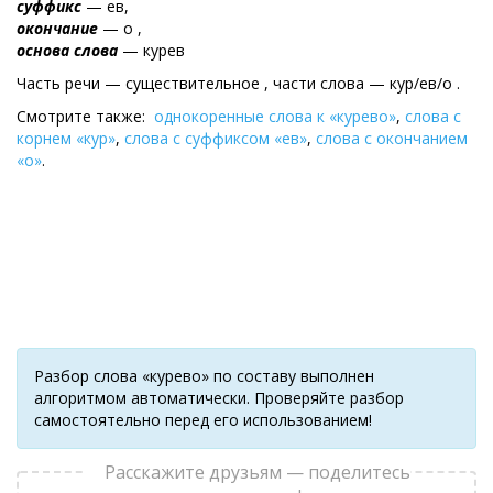
суффикс
— ев,
окончание
— о ,
основа слова
— курев
Часть речи — существительное , части слова — кур/ев/о .
Смотрите также:
однокоренные слова к «курево»
,
слова с
корнем «кур»
,
слова с суффиксом «ев»
,
слова с окончанием
«о»
.
Разбор слова «курево» по составу выполнен
алгоритмом автоматически. Проверяйте разбор
самостоятельно перед его использованием!
Расскажите друзьям — поделитесь