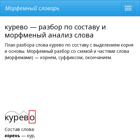
Морфемный словарь
Разв
мен
курево — разбор по составу и
морфменый анализ слова
План разбора слова курево по составу с выделением корня
и основы. Морфемный разбор со схемой и частями слова
(морфемами) — корнем, суффиксом, окончанием.
кур
ев
о
Состав слова:
корень
— кур,