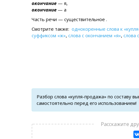
окончание
— я,
окончание
— а
Часть речи — существительное .
Смотрите также:
однокоренные слова к «купл
суффиксом «ж»
,
слова с окончанием «я»
,
слова 
Разбор слова «купля-продажа» по составу в
самостоятельно перед его использованием!
Расскажите др