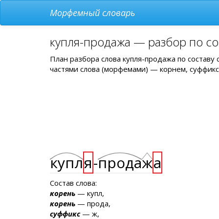
Морфемный словарь
купля-продажа — разбор по со
План разбора слова купля-продажа по составу
частями слова (морфемами) — корнем, суффикс
купл
я
-
прода
ж
а
Состав слова:
корень
— купл,
корень
— прода,
суффикс
— ж,