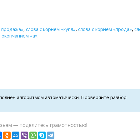
я-продажа»
,
слова с корнем «купл»
,
слова с корнем «прода»
,
сл
с окончанием «а»
.
ыполнен алгоритмом автоматически. Проверяйте разбор
узьям — поделитесь грамотностью!