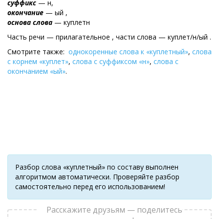
суффикс
— н,
окончание
— ый ,
основа слова
— куплетн
Часть речи — прилагательное , части слова — куплет/н/ый .
Смотрите также:
однокоренные слова к «куплетный»
,
слова
с корнем «куплет»
,
слова с суффиксом «н»
,
слова с
окончанием «ый»
.
Разбор слова «куплетный» по составу выполнен
алгоритмом автоматически. Проверяйте разбор
самостоятельно перед его использованием!
Расскажите друзьям — поделитесь