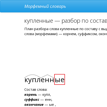
Морфемный словарь
купленные — разбор по соста
План разбора слова купленные по составу с в
слова (морфемами) — корнем, суффиксом, окон
купл
енн
ые
Состав слова:
корень
— купл,
суффикс
— енн,
окончание
— ые ,