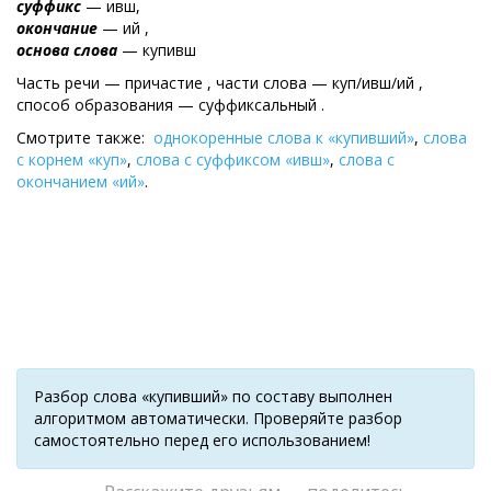
суффикс
— ивш,
окончание
— ий ,
основа слова
— купивш
Часть речи — причастие , части слова — куп/ивш/ий ,
cпособ образования — суффиксальный .
Смотрите также:
однокоренные слова к «купивший»
,
слова
с корнем «куп»
,
слова с суффиксом «ивш»
,
слова с
окончанием «ий»
.
Разбор слова «купивший» по составу выполнен
алгоритмом автоматически. Проверяйте разбор
самостоятельно перед его использованием!