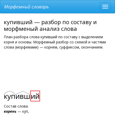
Морфемный словарь
Разв
мен
купивший — разбор по составу и
морфменый анализ слова
План разбора слова купивший по составу с выделением
корня и основы. Морфемный разбор со схемой и частями
слова (морфемами) — корнем, суффиксом, окончанием.
куп
ивш
ий
Состав слова:
корень
— куп,