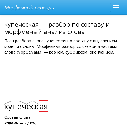
Морфемный словарь
Разв
мен
купеческая — разбор по составу и
морфменый анализ слова
План разбора слова купеческая по составу с выделением
корня и основы. Морфемный разбор со схемой и частями
слова (морфемами) — корнем, суффиксом, окончанием.
купеч
еск
ая
Состав слова:
корень
— купеч,