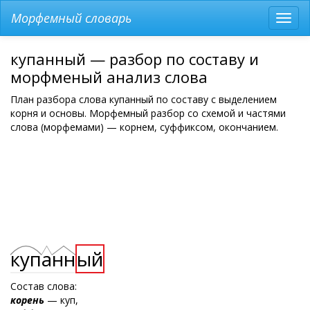
Морфемный словарь
Разв
мен
купанный — разбор по составу и
морфменый анализ слова
План разбора слова купанный по составу с выделением
корня и основы. Морфемный разбор со схемой и частями
слова (морфемами) — корнем, суффиксом, окончанием.
куп
а
нн
ый
Состав слова:
корень
— куп,