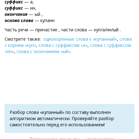
суффикс
— а,
суффикс
— нн,
окончание
— ый ,
основа слова
— купанн
Часть речи — причастие , части слова — куп/а/нн/ый .
Смотрите также:
однокоренные слова к «купанный»
,
слова
с корнем «куп»
,
слова с суффиксом «а»
,
слова с суффиксом
«нн»
,
слова с окончанием «ый»
.
Разбор слова «купанный» по составу выполнен
алгоритмом автоматически. Проверяйте разбор
самостоятельно перед его использованием!