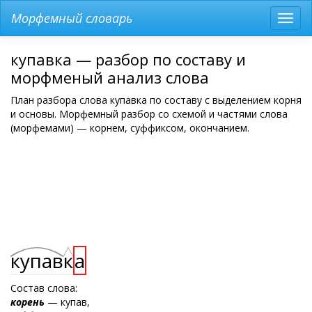
Морфемный словарь
Разв
мен
купавка — разбор по составу и
морфменый анализ слова
План разбора слова купавка по составу с выделением корня
и основы. Морфемный разбор со схемой и частями слова
(морфемами) — корнем, суффиксом, окончанием.
купав
к
а
Состав слова:
корень
— купав,