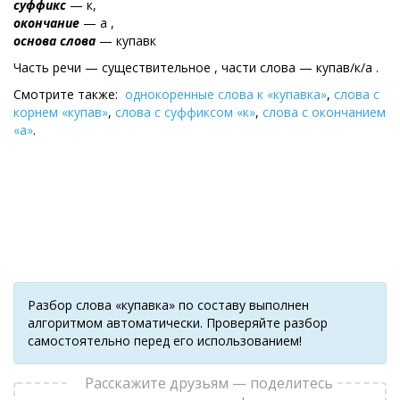
суффикс
— к,
окончание
— а ,
основа слова
— купавк
Часть речи — существительное , части слова — купав/к/а .
Смотрите также:
однокоренные слова к «купавка»
,
слова с
корнем «купав»
,
слова с суффиксом «к»
,
слова с окончанием
«а»
.
Разбор слова «купавка» по составу выполнен
алгоритмом автоматически. Проверяйте разбор
самостоятельно перед его использованием!
Расскажите друзьям — поделитесь