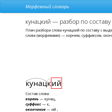
Морфемный словарь
кунацкий — разбор по составу
План разбора слова кунацкий по составу с вы
слова (морфемами) — корнем, суффиксом, окон
кунац
к
ий
Состав слова:
корень
— кунац,
суффикс
— к,
окончание
— ий ,