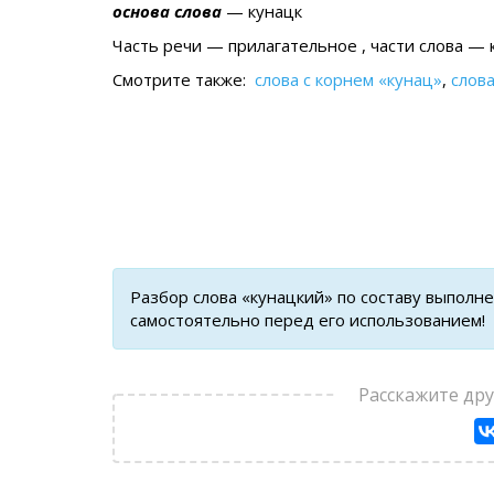
основа слова
— кунацк
Часть речи — прилагательное , части слова — к
Смотрите также:
слова с корнем «кунац»
,
слова
Разбор слова «кунацкий» по составу выполн
самостоятельно перед его использованием!
Расскажите др