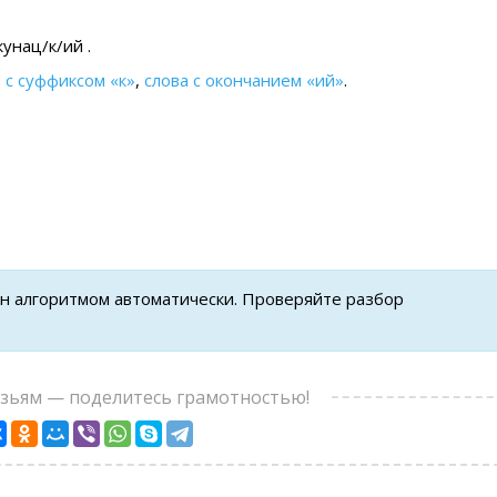
унац/к/ий .
 с суффиксом «к»
,
слова с окончанием «ий»
.
ен алгоритмом автоматически. Проверяйте разбор
узьям — поделитесь грамотностью!