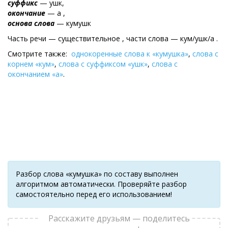
суффикс
— ушк,
окончание
— а ,
основа слова
— кумушк
Часть речи — существительное , части слова — кум/ушк/а .
Смотрите также:
однокоренные слова к «кумушка»
,
слова с
корнем «кум»
,
слова с суффиксом «ушк»
,
слова с
окончанием «а»
.
Разбор слова «кумушка» по составу выполнен
алгоритмом автоматически. Проверяйте разбор
самостоятельно перед его использованием!
Расскажите друзьям — поделитесь