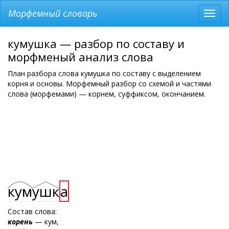
Морфемный словарь
Разв
мен
кумушка — разбор по составу и
морфменый анализ слова
План разбора слова кумушка по составу с выделением
корня и основы. Морфемный разбор со схемой и частями
слова (морфемами) — корнем, суффиксом, окончанием.
кум
ушк
а
Состав слова:
корень
— кум,