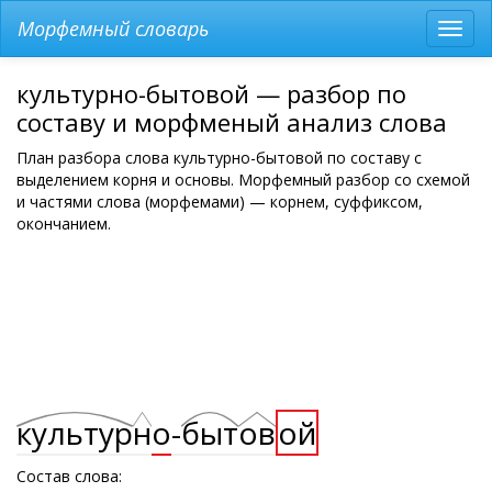
Морфемный словарь
Разв
мен
культурно-бытовой — разбор по
составу и морфменый анализ слова
План разбора слова культурно-бытовой по составу с
выделением корня и основы. Морфемный разбор со схемой
и частями слова (морфемами) — корнем, суффиксом,
окончанием.
культур
н
о
-
быт
ов
ой
Состав слова: