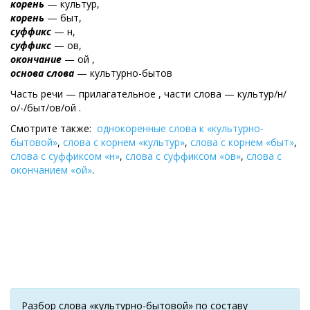
корень
— культур,
корень
— быт,
суффикс
— н,
суффикс
— ов,
окончание
— ой ,
основа слова
— культурно-бытов
Часть речи — прилагательное , части слова — культур/н/
о/-/быт/ов/ой .
Смотрите также:
однокоренные слова к «культурно-
бытовой»
,
слова с корнем «культур»
,
слова с корнем «быт»
,
слова с суффиксом «н»
,
слова с суффиксом «ов»
,
слова с
окончанием «ой»
.
Разбор слова «культурно-бытовой» по составу