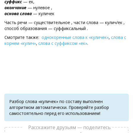
суффикс
— ек,
окончание
— нулевое ,
основа слова
— куличек
Часть речи — существительное , части слова — кулич/ек ,
cпособ образования — суффиксальный .
Смотрите также:
однокоренные слова к «куличек»
,
слова с
корнем «кулич»
,
слова с суффиксом «ек»
.
Разбор слова «куличек» по составу выполнен
алгоритмом автоматически. Проверяйте разбор
самостоятельно перед его использованием!
Расскажите друзьям — поделитесь