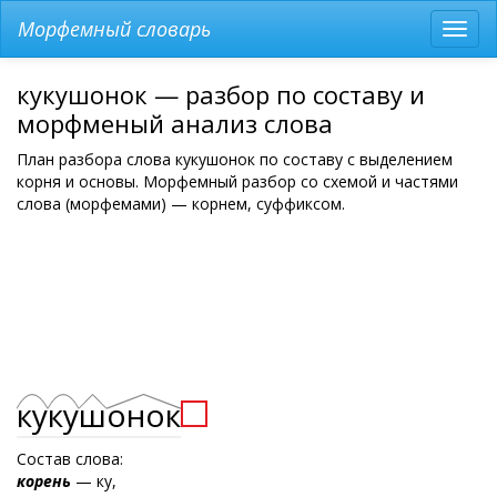
Морфемный словарь
Разв
мен
кукушонок — разбор по составу и
морфменый анализ слова
План разбора слова кукушонок по составу с выделением
корня и основы. Морфемный разбор со схемой и частями
слова (морфемами) — корнем, суффиксом.
ку
ку
ш
онок
Состав слова:
корень
— ку,