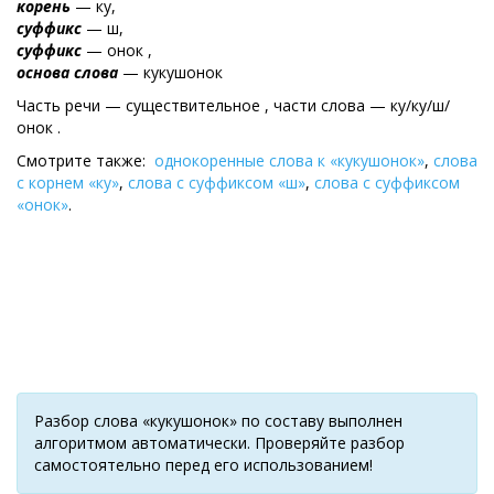
корень
— ку,
суффикс
— ш,
суффикс
— онок ,
основа слова
— кукушонок
Часть речи — существительное , части слова — ку/ку/ш/
онок .
Смотрите также:
однокоренные слова к «кукушонок»
,
слова
с корнем «ку»
,
слова с суффиксом «ш»
,
слова с суффиксом
«онок»
.
Разбор слова «кукушонок» по составу выполнен
алгоритмом автоматически. Проверяйте разбор
самостоятельно перед его использованием!